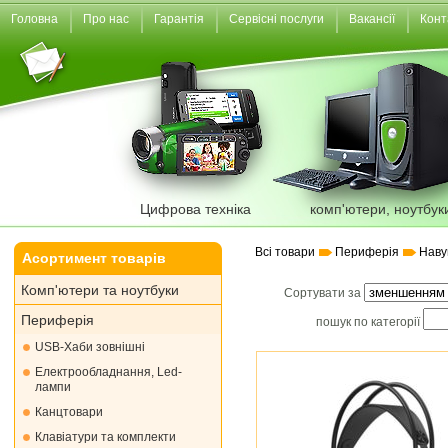
Головна
Про нас
Гарантія
Сервісні послуги
Вакансії
Конт
Цифрова техніка
комп'ютери, ноутбук
Всі товари
Периферія
Наву
Асортимент товарів
Комп'ютери та ноутбуки
Сортувати за
Периферія
пошук по категорії
USB-Хаби зовнішні
Електрообладнання, Led-
лампи
Канцтовари
Клавіатури та комплекти