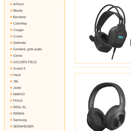
A4Tech
Bloody
Borofone
ColorWay
Cougar
Crown
Defender
Gembird, gmb audio
Gemix
GOLDEN FIELD
Grand-X
Havit
JBL
Jedel
MARVO
PIXUS
REAL-EL
REMAX
Samsung
SENNHEISER