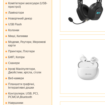
Комп'ютерні аксесуари (USB-
пристрої)
Ламінатори
Новорічний декор
USB Flash
Колонки
Миші, Килимки
Модеми, Роутери, Мережеві
карти
Принтери, Плотери
БФП, Копіри
Сканери
Ігрові Маніпулятори,
Джойстики, крісла, столи
Веб-камери
Планшети графічні,
Інтерактивні дошки
Контролери, USB, PCI,
PCMCIA,Bluetooth
Навушники