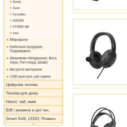
Somic
Sven
Vyvylabs
XIAOMI
XTRIKE ME
Інші
Мікрофони
Кабельна продукція,
Подовжувачі
Мережеве обладнання, Вита
пара, Патч-корд, Шафи
Витратні матеріали
USB пристрої, usb лампи
Цифрова техніка
Техніка для дому
Напої, чай, кава
Б/В і знижена в ціні тех.
Smart Хобі, LEGO, Розваги