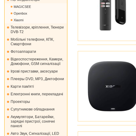
MAGICSEE
Openbox
Xiaomi
Телевізори, кріплення, Тюнери
DVB-T2
Мобільні телефони, КПК,
Смартфони
Фотоаппарати
Відеоспостереження, Камери,
Домофони, GSM сигналізації
Ігрові приставки, аксесуари
Плееры DVD, MP3, Диктофони
Карти пам'яті
Електронні книги, перекладачі
Проекторы
Супутникове обладнання
Акумулятори, Батарейки,
зарядні пристрої, сонячні
панелі
Авто Звук, Сигналізації, LED