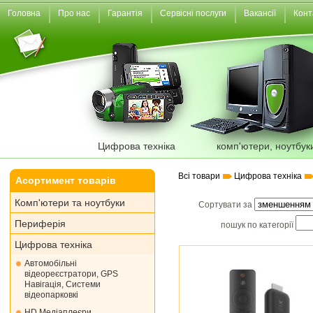
Головна
Про нас
Гарантія
Сервісні послуги
Вакансії
Конт
Цифрова техніка
комп'ютери, ноутбук
Всі товари
Цифрова техніка
Асортимент товарів
Комп'ютери та ноутбуки
Сортувати за
Периферія
пошук по категорії
Цифрова техніка
Автомобільні
відеореєстратори, GPS
Навігація, Системи
відеопарковкі
HD Медіаплеєри