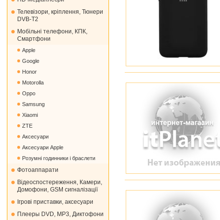
Телевізори, кріплення, Тюнери
DVB-T2
Мобільні телефони, КПК,
Смартфони
Apple
Google
Honor
Motorolla
Oppo
Samsung
Xiaomi
ZTE
Аксесуари
Аксесуари Apple
Розумні годинники і браслети
Фотоаппарати
Відеоспостереження, Камери,
Домофони, GSM сигналізації
Ігрові приставки, аксесуари
Плееры DVD, MP3, Диктофони