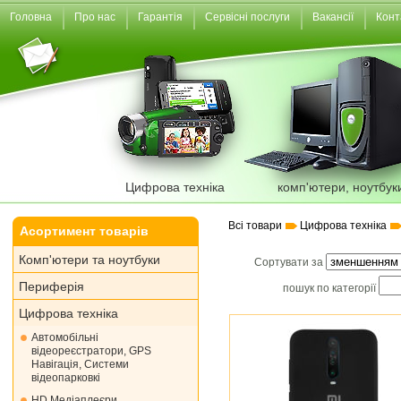
Головна
Про нас
Гарантія
Сервісні послуги
Вакансії
Конт
Цифрова техніка
комп'ютери, ноутбук
Всі товари
Цифрова техніка
Асортимент товарів
Комп'ютери та ноутбуки
Сортувати за
Периферія
пошук по категорії
Цифрова техніка
Автомобільні
відеореєстратори, GPS
Навігація, Системи
відеопарковкі
HD Медіаплеєри