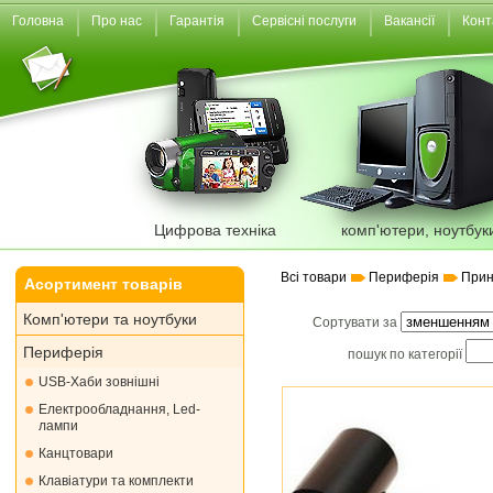
Головна
Про нас
Гарантія
Сервісні послуги
Вакансії
Конт
Цифрова техніка
комп'ютери, ноутбук
Всі товари
Периферія
Прин
Асортимент товарів
Комп'ютери та ноутбуки
Сортувати за
Периферія
пошук по категорії
USB-Хаби зовнішні
Електрообладнання, Led-
лампи
Канцтовари
Клавіатури та комплекти