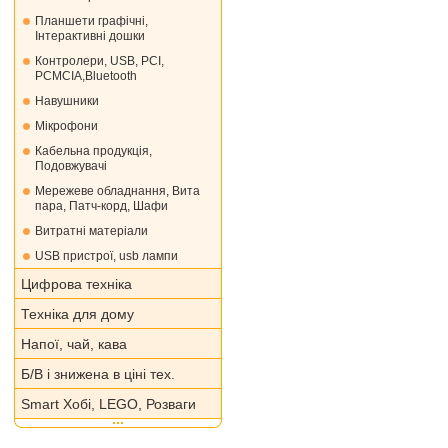
Планшети графічні,
Інтерактивні дошки
Контролери, USB, PCI,
PCMCIA,Bluetooth
Навушники
Мікрофони
Кабельна продукція,
Подовжувачі
Мережеве обладнання, Вита
пара, Патч-корд, Шафи
Витратні матеріали
USB пристрої, usb лампи
Цифрова техніка
Техніка для дому
Напої, чай, кава
Б/В і знижена в ціні тех.
Smart Хобі, LEGO, Розваги