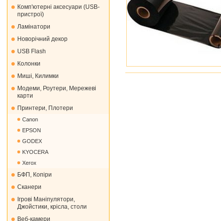
Комп'ютерні аксесуари (USB-
пристрої)
Ламінатори
Новорічний декор
USB Flash
Колонки
Миші, Килимки
Модеми, Роутери, Мережеві
карти
Принтери, Плотери
Canon
EPSON
GODEX
KYOCERA
Xerox
БФП, Копіри
Сканери
Ігрові Маніпулятори,
Джойстики, крісла, столи
Веб-камери