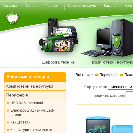
Головна
Про нас
Гарантія
Сервісні послуги
Вакансії
Конт
Цифрова техніка
комп'ютери, ноутбук
Всі товари
Периферія
План
Асортимент товарів
Комп'ютери та ноутбуки
Сортувати за
Периферія
пошук по категорії
USB-Хаби зовнішні
Електрообладнання, Led-
лампи
Канцтовари
Клавіатури та комплекти