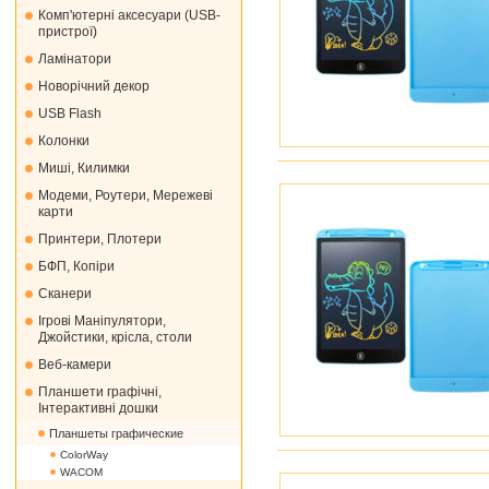
Комп'ютерні аксесуари (USB-
пристрої)
Ламінатори
Новорічний декор
USB Flash
Колонки
Миші, Килимки
Модеми, Роутери, Мережеві
карти
Принтери, Плотери
БФП, Копіри
Сканери
Ігрові Маніпулятори,
Джойстики, крісла, столи
Веб-камери
Планшети графічні,
Інтерактивні дошки
Планшеты графические
ColorWay
WACOM