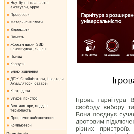
Ноутбучні і планшетні
аксесуари, Apple
Процесори
Материнські плати
Відеокарти
Пам'ять
Жорсткі диски, SSD
накопичувачі, Кишені
Привід
Корпуси
Блоки живлення
Ігров
ДБЖ, Стабілізатори, Інвертори.
Акумуляторні батареї
Картрідери
Звукові пристрої
Ігрова гарнітура 
свободу вибору та
Вентилятори, моддінг,
термопаста
Вона поєднує сучас
Програмне забезпечення
дротовим підключе
Компьютери
різних пристроїв
Периферія