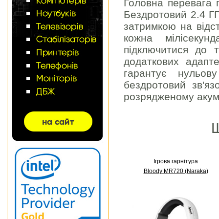
Головна перевага 
Бездротовий 2.4 ГГ
затримкою на відст
кожна мілісекун
підключитися до 
додаткових адапте
гарантує нульов
бездротовий зв'яз
розрядженому акум
Щ
Ігрова гарнітура
Bloody MR720 (Naraka)