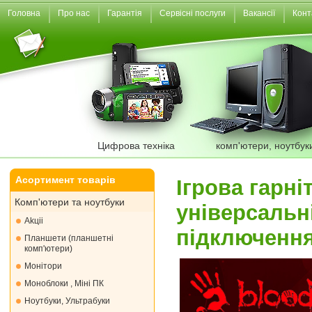
Головна
Про нас
Гарантія
Сервісні послуги
Вакансії
Конт
Цифрова техніка
комп'ютери, ноутбук
Асортимент товарів
Ігрова гарн
Комп'ютери та ноутбуки
універсальн
Akціі
підключення
Планшети (планшетні
комп'ютери)
Монiтори
Моноблоки , Міні ПК
Ноутбуки, Ультрабуки