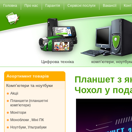
Головна
Про нас
Гарантія
Сервісні послуги
Вакансії
Конт
Цифрова техніка
комп'ютери, ноутбук
Асортимент товарів
Планшет з як
Комп'ютери та ноутбуки
Чохол у под
Akціі
Планшети (планшетні
комп'ютери)
Монiтори
Моноблоки , Міні ПК
Ноутбуки, Ультрабуки