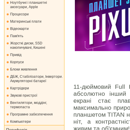
Ноутбучні і планшетні
аксесуари, Apple
Процесори
Материнські плати
Відеокарти
Пам'ять
Жорсткі диски, SSD
накопичувачі, Кишені
Привід
Корпуси
Блоки живлення
ДБЖ, Стабілізатори, Інвертори.
Акумуляторні батареї
11-дюймовий Full 
Картрідери
абсолютно інший 
Звукові пристрої
екрані стає пла
Вентилятори, моддінг,
максимально приро
термопаста
планшетом TITAN на
Програмне забезпечення
ніт, а контрастн
Компьютери
живим та об'ємним!
Периферія