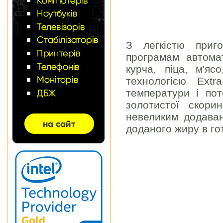
З легкістю приго
програмам автомат
курча, піца, м'яс
технологією Extr
температури і пот
золотистої скори
невеликим додаван
доданого жиру в гот