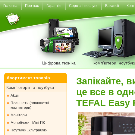
Головна
Про нас
Гарантія
Сервісні послуги
Вакансії
Конт
Цифрова техніка
комп'ютери, ноутбук
Асортимент товарів
Запікайте, в
Комп'ютери та ноутбуки
це все в од
Akціі
TEFAL Easy F
Планшети (планшетні
комп'ютери)
Монiтори
Моноблоки , Міні ПК
Ноутбуки, Ультрабуки