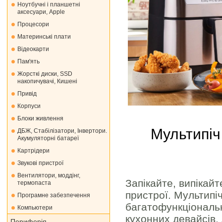
Ноутбучні і планшетні
аксесуари, Apple
Процесори
Материнські плати
Відеокарти
Пам'ять
Жорсткі диски, SSD
накопичувачі, Кишені
Привід
Корпуси
Блоки живлення
Мультипіч 
ДБЖ, Стабілізатори, Інвертори.
Акумуляторні батареї
Картрідери
Звукові пристрої
Вентилятори, моддінг,
Запікайте, випікайт
термопаста
пристрої. Мультипі
Програмне забезпечення
багатофункціональн
Компьютери
кухонних девайсів. 
Периферія