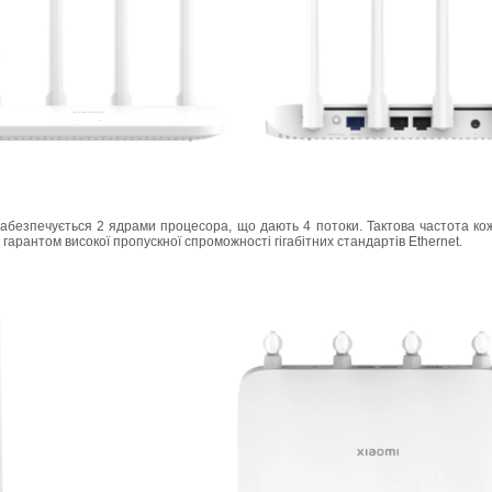
забезпечується 2 ядрами процесора, що дають 4 потоки. Тактова частота ко
 гарантом високої пропускної спроможності гігабітних стандартів Ethernet.