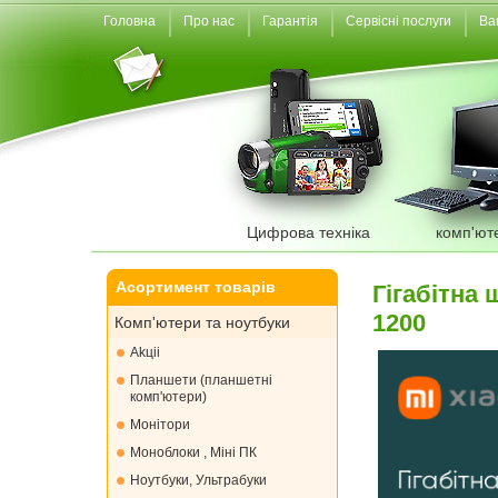
Головна
Про нас
Гарантія
Сервісні послуги
Ва
Цифрова техніка
комп'ют
Асортимент товарів
Гігабітна
1200
Комп'ютери та ноутбуки
Akціі
Планшети (планшетні
комп'ютери)
Монiтори
Моноблоки , Міні ПК
Ноутбуки, Ультрабуки