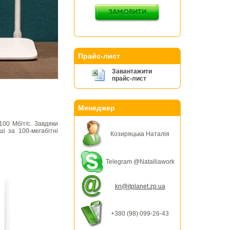
Прайс-лист
Завантажити
прайс-лист
Менеджер
00 Мбіт/с. Завдяки
і за 100-мегабітні
Козиряцька Наталія
Telegram @Natalliawork
kn@itplanet.zp.ua
+380 (98) 099-26-43