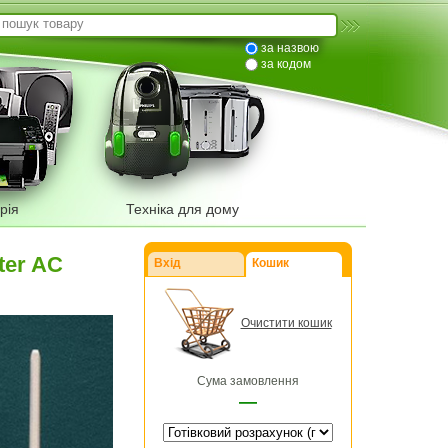
за назвою
за кодом
рія
Техніка для дому
ter AC
Вхід
Кошик
Очистити кошик
Сума замовлення
—