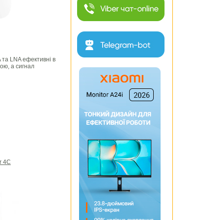
 та LNA ефективні в
ою, а сигнал
r 4С