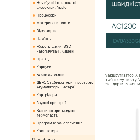
Ноутбучні і планшетні
аксесуари, Apple
Процесори
Материнські плати
Відеокарти
Пам'ять
Жорсткі диски, SSD
накопичувачі, Кишені
Привід
Корпуси
Блоки живлення
Маршрутизатор Xia
гігабітному порту
ДБЖ, Стабілізатори, Інвертори.
стандарти. Кожен м
Акумуляторні батареї
Картрідери
Звукові пристрої
Вентилятори, моддінг,
термопаста
Програмне забезпечення
Компьютери
Периферія