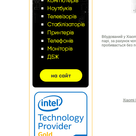
Вбудований у Xiaom
парі, за рахунок чо
пробивається без пе
Xiaomi 