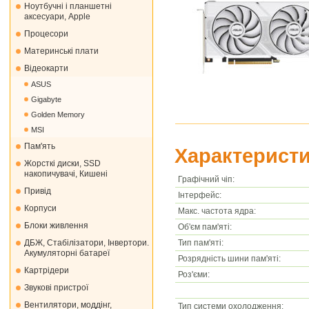
Ноутбучні і планшетні
аксесуари, Apple
Процесори
Материнські плати
Відеокарти
ASUS
Gigabyte
Golden Memory
MSI
Пам'ять
Характеристи
Жорсткі диски, SSD
накопичувачі, Кишені
Графічний чіп:
Привід
Інтерфейс:
Корпуси
Макс. частота ядра:
Блоки живлення
Об'єм пам'яті:
Тип пам'яті:
ДБЖ, Стабілізатори, Інвертори.
Акумуляторні батареї
Розрядність шини пам'яті:
Картрідери
Роз'єми:
Звукові пристрої
Вентилятори, моддінг,
Тип системи охолодження: