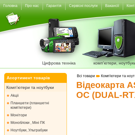
Головна
Про нас
Гарантія
Сервісні послуги
Вакансії
Конт
Цифрова техніка
комп'ютери, ноутбук
Всі товари
Комп'ютери та ноут
Асортимент товарів
Відеокарта A
Комп'ютери та ноутбуки
OC (DUAL-RT
Akціі
Планшети (планшетні
комп'ютери)
Монiтори
Моноблоки , Міні ПК
Ноутбуки, Ультрабуки