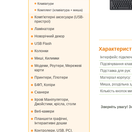
Клавіатури
Комплект (клавіатура + миша)
Комп'ютерні аксесуари (USB-
пристрої)
Ламінатори
Новорічний декор
USB Flash
Характерист
Колонки
Інтерфейс підключ
Миші, Килимки
Підсвічування клав
Модеми, Роутери, Мережеві
карти
Підставка для рук:
Матеріал корпусу:
Принтери, Плотери
Миша, роздільна з
БФП, Копіри
Кількість кнопок ми
Сканери
Ігрові Маніпулятори,
Джойстики, крісла, столи
Зверніть увагу! 
Веб-камери
Планшети графічні,
Інтерактивні дошки
Контролери, USB, PCI,