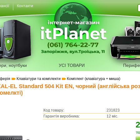
кансії
Контакти
ери, ноутбуки
УСІ ТОВАРИ
Перифе
ферія
Клавіатури та комплекти
Комплект (клавіатура + миша)
L-EL Standard 504 Kit EN, чорний (англійська ро
омелкті)
Код товару:
231823
Гарантія виробника:
12 міс.
2
т