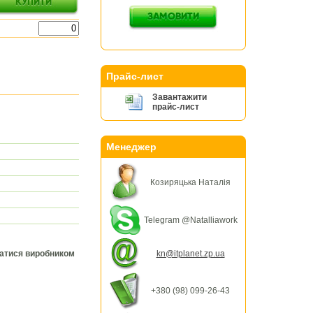
Прайс-лист
Завантажити
прайс-лист
Менеджер
Козиряцька Наталія
Telegram @Natalliawork
ватися виробником
kn@itplanet.zp.ua
+380 (98) 099-26-43