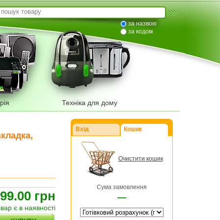
за назвою
за кодом
рія
Техніка для дому
Вхід
Кошик
зкладка,
Очистити кошик
Сума замовлення
99.00 грн
—
овар є в наявності