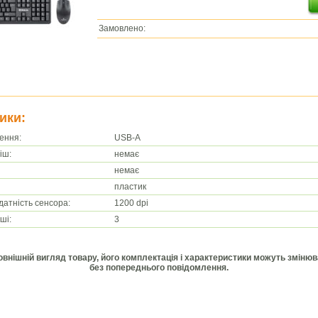
Замовлено:
ики:
ення:
USB-A
іш:
немає
немає
пластик
датність сенсора:
1200 dpi
ші:
3
Зовнішній вигляд товару, його комплектація і характеристики можуть зміню
без попереднього повідомлення.