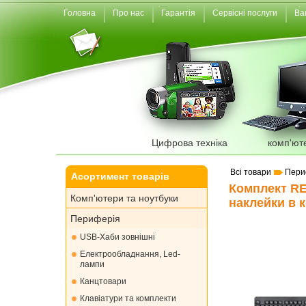
Головна
Про нас
Гарантія
Сервісні послуги
Ва
Цифрова техніка
комп'ют
Всі товари
Пери
Асортимент товарів
Комплект REA
Комп'ютери та ноутбуки
наклейки в к
Периферія
USB-Хаби зовнішні
Електрообладнання, Led-
лампи
Канцтовари
Клавіатури та комплекти