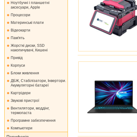
Ноутбучні і планшетні
аксесуари, Apple
Процесори
Материнські плати
Відеокарти
Пам'ять
Жорсткі диски, SSD
накопичувачі, Кишені
Привід
Корпуси
Блоки живлення
ДБЖ, Стабілізатори, Інвертори.
Акумуляторні батареї
Картрідери
Звукові пристрої
Вентилятори, моддінг,
термопаста
Програмне забезпечення
Компьютери
Периферія