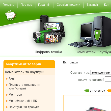
Головна
Про нас
Гарантія
Сервісні послуги
Вакансії
Конт
Цифрова техніка
комп'ютери, ноутбук
Всі товари
Асортимент товарів
Комп'ютери та ноутбуки
Сортувати за
Akціі
пошук по категорії
Планшети (планшетні
комп'ютери)
у початок
Монiтори
Моноблоки , Міні ПК
Ноутбуки, Ультрабуки