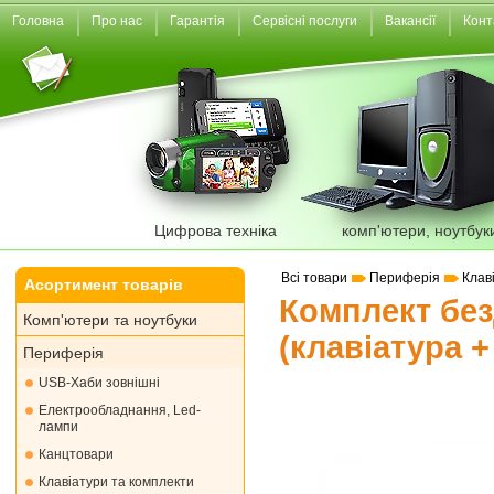
Головна
Про нас
Гарантія
Сервісні послуги
Вакансії
Конт
Цифрова техніка
комп'ютери, ноутбук
Всі товари
Периферія
Клав
Асортимент товарів
Комплект бе
Комп'ютери та ноутбуки
(клавіатура +
Периферія
USB-Хаби зовнішні
Електрообладнання, Led-
лампи
Канцтовари
Клавіатури та комплекти