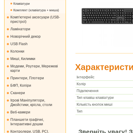
Клавіатури
Комплект (клавіатура + миша)
Комп'ютерні аксесуари (USB-
пристрої)
Ламінатори
Новорічний декор
USB Flash
Колонки
Миші, Килимки
Характеристи
Модеми, Роутери, Мережеві
карти
Інтерфейс
Принтери, Плотери
Колір
БФП, Копіри
Підключення
Сканери
Тип клавіш клавіатури
Ігрові Маніпулятори,
Кількість кнопок миші
Джойстики, крісла, столи
Тип
Веб-камери
Планшети графічні,
Інтерактивні дошки
Зверніть увагу! 
Контролери, USB, PCI,