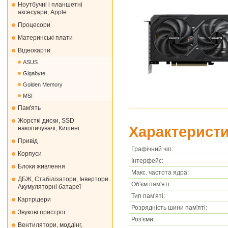
Ноутбучні і планшетні
аксесуари, Apple
Процесори
Материнські плати
Відеокарти
ASUS
Gigabyte
Golden Memory
MSI
Пам'ять
Жорсткі диски, SSD
Характеристи
накопичувачі, Кишені
Привід
Графічний чіп:
Корпуси
Інтерфейс:
Блоки живлення
Макс. частота ядра:
ДБЖ, Стабілізатори, Інвертори.
Об'єм пам'яті:
Акумуляторні батареї
Тип пам'яті:
Картрідери
Розрядність шини пам'яті:
Звукові пристрої
Роз'єми:
Вентилятори, моддінг,