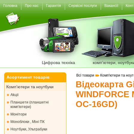
Головна
Про нас
Гарантія
Сервісні послуги
Вакансії
Конт
Цифрова техніка
комп'ютери, ноутбук
Всі товари
Комп'ютери та ноут
Асортимент товарів
Відеокарта G
Комп'ютери та ноутбуки
WINDFORCE 
Akціі
OC-16GD)
Планшети (планшетні
комп'ютери)
Монiтори
Моноблоки , Міні ПК
Ноутбуки, Ультрабуки