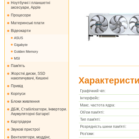
Ноутбучні і планшетні
аксесуари, Apple
Процесори
Материнські плати
Відеокарти
ASUS
Gigabyte
Golden Memory
MSI
Пам'ять
Жорсткі диски, SSD
Характеристи
накопичувачі, Кишені
Привід
Графічний чіп:
Корпуси
Інтерфейс:
Блоки живлення
Макс. частота ядра:
ДБЖ, Стабілізатори, Інвертори.
Об'єм пам'яті:
Акумуляторні батареї
Тип пам'яті:
Картрідери
Розрядність шини пам'яті:
Звукові пристрої
Роз'єми:
Вентилятори, моддінг,