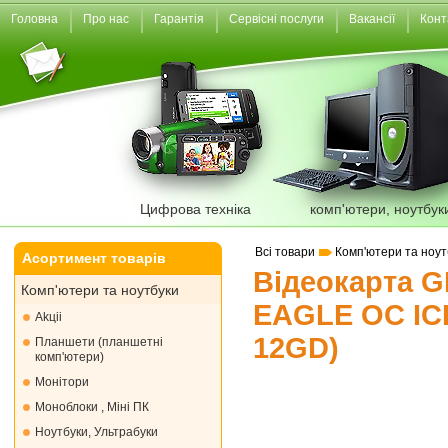
Головна
Про нас
Гарантія
Сервісні послуги
Вакансії
Конт
Цифрова техніка
комп'ютери, ноутбук
Всі товари
Комп'ютери та ноут
Асортимент товарів
Відеокарта G
Комп'ютери та ноутбуки
EAGLE OC IC
Akціі
12GD)
Планшети (планшетні
комп'ютери)
Монiтори
Моноблоки , Міні ПК
Ноутбуки, Ультрабуки