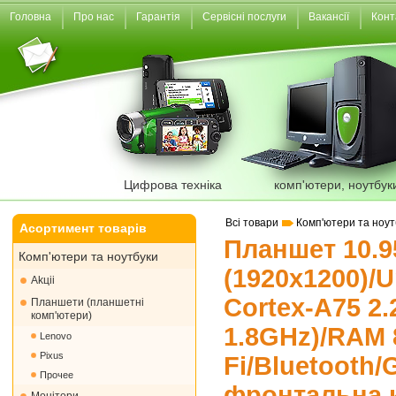
Головна
Про нас
Гарантія
Сервісні послуги
Вакансії
Конт
Цифрова техніка
комп'ютери, ноутбук
Всі товари
Комп'ютери та ноут
Асортимент товарів
Планшет 10.9
Комп'ютери та ноутбуки
(1920х1200)/U
Akціі
Cortex-A75 2
Планшети (планшетні
комп'ютери)
1.8GHz)/RAM 
Lenovo
Pixus
Fi/Bluetooth/
Прочее
фронтальна к