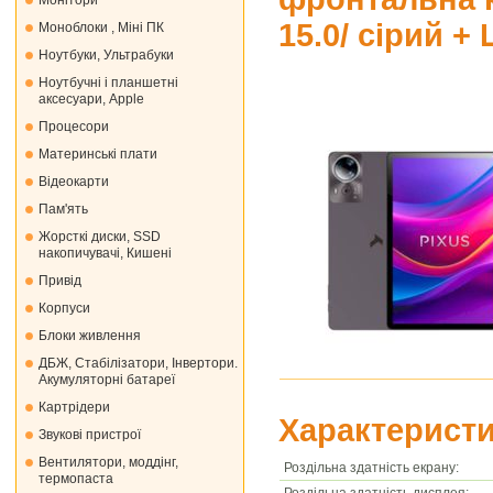
Монiтори
15.0/ сірий 
Моноблоки , Міні ПК
Ноутбуки, Ультрабуки
Ноутбучні і планшетні
аксесуари, Apple
Процесори
Материнські плати
Відеокарти
Пам'ять
Жорсткі диски, SSD
накопичувачі, Кишені
Привід
Корпуси
Блоки живлення
ДБЖ, Стабілізатори, Інвертори.
Акумуляторні батареї
Картрідери
Характеристи
Звукові пристрої
Вентилятори, моддінг,
Роздільна здатність екрану:
термопаста
Роздiльна здатність дисплея: