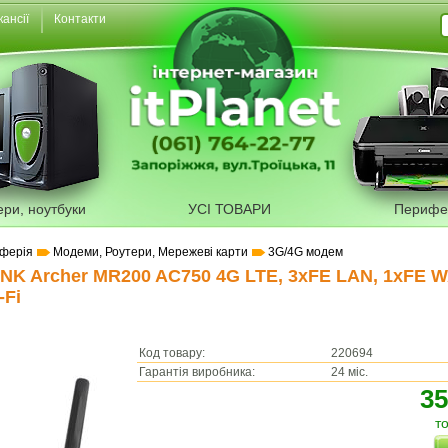
кансії
Контакти
ери, ноутбуки
УСІ ТОВАРИ
Перифе
ферія
Модеми, Роутери, Мережеві карти
3G/4G модем
INK Archer MR200 AC750 4G LTE, 3xFE LAN, 1xFE 
-Fi
Код товару:
220694
Гарантія виробника:
24 міс.
35
т