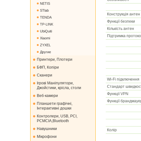
NETIS
STlab
Конструкція антен
TENDA
Функції безпеки
TP-LINK
Кількість антен
UbiQuiti
Підтримка протоко
Xiaomi
ZYXEL
Другие
Принтери, Плотери
БФП, Копіри
Сканери
Wi-Fi підключення
Ігрові Маніпулятори,
Стандарт швидкост
Джойстики, крісла, столи
Функції VPN
Веб-камери
Функції брандмауе
Планшети графічні,
Інтерактивні дошки
Контролери, USB, PCI,
PCMCIA,Bluetooth
Навушники
Колір
Мікрофони