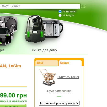
за назвою
за кодом
рія
Техніка для дому
Вхід
Кошик
WAN, 1xSim
Очистити кошик
Сума замовлення
99.00 грн
—
овар є в наявності