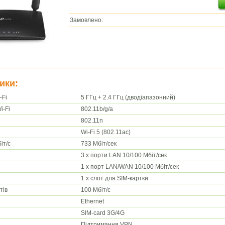
Замовлено:
ики:
-Fi
5 ГГц + 2.4 ГГц (дводіапазонний)
i-Fi
802.11b/g/a
802.11n
Wi-Fi 5 (802.11ac)
іт/с
733 Мбіт/сек
3 x порти LAN 10/100 Мбіт/сек
1 x порт LAN/WAN 10/100 Мбіт/сек
1 x слот для SIM-картки
тів
100 Мбіт/с
Ethernet
SIM-card 3G/4G
Підтримання VPN