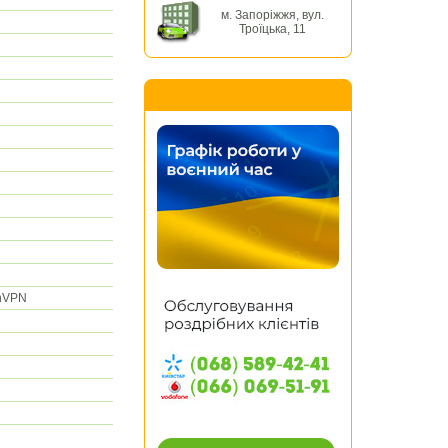
м. Запоріжжя, вул.
Троїцька, 11
enVPN