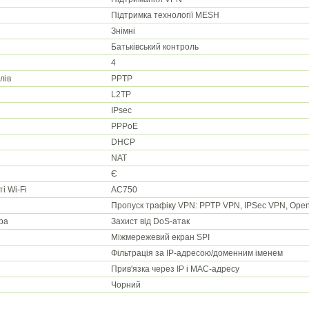
Підтримка технології MESH
Знімні
Батьківський контроль
4
лів
PPTP
L2TP
IPsec
PPPoE
DHCP
NAT
Є
і Wi-Fi
AC750
Пропуск трафіку VPN: PPTP VPN, IPSec VPN, Op
ра
Захист від DoS-атак
Міжмережевий екран SPI
Фільтрація за IP-адресою/доменним іменем
Прив'язка через IP і MAC-адресу
Чорний