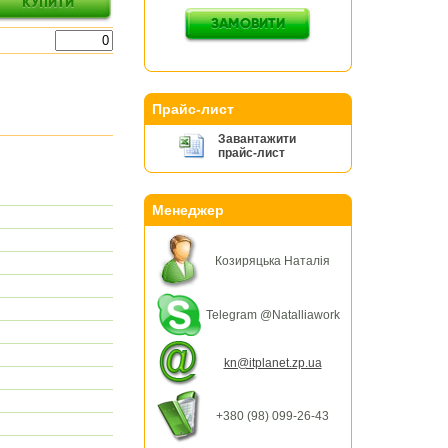
Прайс-лист
Завантажити
прайс-лист
Менеджер
Козиряцька Наталія
Telegram @Natalliawork
kn@itplanet.zp.ua
+380 (98) 099-26-43