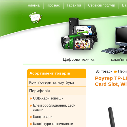
Головна
Про нас
Гарантія
Сервісні послуги
Ва
Цифрова техніка
комп'ют
Всі товари
Пери
Асортимент товарів
Роутер TP-L
Комп'ютери та ноутбуки
Card Slot, Wi
Периферія
USB-Хаби зовнішні
Електрообладнання, Led-
лампи
Канцтовари
Клавіатури та комплекти