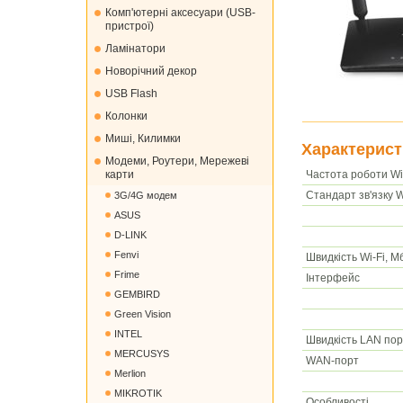
Комп'ютерні аксесуари (USB-
пристрої)
Ламінатори
Новорічний декор
USB Flash
Колонки
Миші, Килимки
Характерист
Модеми, Роутери, Мережеві
Частота роботи Wi
карти
Стандарт зв'язку W
3G/4G модем
ASUS
D-LINK
Fenvi
Швидкість Wi-Fi, Мб
Frime
Інтерфейс
GEMBIRD
Green Vision
INTEL
Швидкість LAN пор
MERCUSYS
WAN-порт
Merlion
MIKROTIK
Особливості