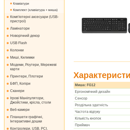
Клавіатури
Комплект (клавіатура + миша)
Комп'ютерні аксесуари (USB-
пристрої)
Ламінатори
Новорічний декор
USB Flash
Колонки
Миші, Килимки
Модеми, Роутери, Мережеві
карти
Характеристи
Принтери, Плотери
БФП, Копіри
Миша: FG12
Сканери
Ергономічний дизайн
Ігрові Маніпулятори,
Сенсор
Джойстики, крісла, столи
Роздільна здатність
Веб-камери
Частота відгуку
Планшети графічні,
Кількість кнопок
Інтерактивні дошки
Приймач
Контролери, USB, PCI,