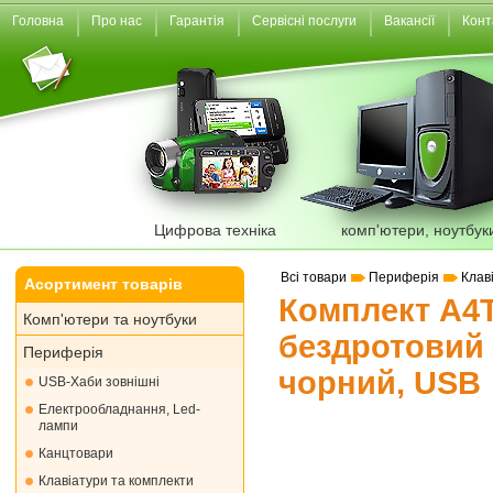
Головна
Про нас
Гарантія
Сервісні послуги
Вакансії
Конт
Цифрова техніка
комп'ютери, ноутбук
Всі товари
Периферія
Клав
Асортимент товарів
Комплект A4T
Комп'ютери та ноутбуки
бездротовий 
Периферія
чорний, USB
USB-Хаби зовнішні
Електрообладнання, Led-
лампи
Канцтовари
Клавіатури та комплекти