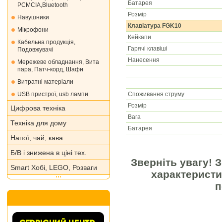
Батарея
PCMCIA,Bluetooth
Розмір
Навушники
Клавіатура FGK10
Мікрофони
Кейкапи
Кабельна продукція,
Гарячі клавіші
Подовжувачі
Нанесення
Мережеве обладнання, Вита
пара, Патч-корд, Шафи
Витратні матеріали
Споживання струму
USB пристрої, usb лампи
Розмір
Цифрова техніка
Вага
Техніка для дому
Батарея
Напої, чай, кава
Б/В і знижена в ціні тех.
Зверніть увагу! 
Smart Хобі, LEGO, Розваги
характеристи
п