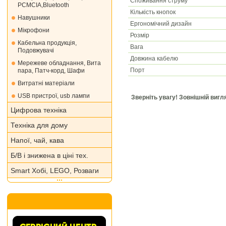
Споживання струму
PCMCIA,Bluetooth
Кількість кнопок
Навушники
Ергономічний дизайн
Мікрофони
Розмір
Кабельна продукція,
Вага
Подовжувачі
Довжина кабелю
Мережеве обладнання, Вита
Порт
пара, Патч-корд, Шафи
Витратні матеріали
USB пристрої, usb лампи
Зверніть увагу! Зовнішній виг
Цифрова техніка
Техніка для дому
Напої, чай, кава
Б/В і знижена в ціні тех.
Smart Хобі, LEGO, Розваги