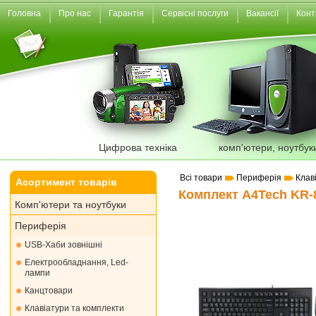
Головна
Про нас
Гарантія
Сервісні послуги
Вакансії
Конт
Цифрова техніка
комп'ютери, ноутбук
Всі товари
Периферія
Клав
Асортимент товарів
Комплект A4Tech KR-8
Комп'ютери та ноутбуки
Периферія
USB-Хаби зовнішні
Електрообладнання, Led-
лампи
Канцтовари
Клавіатури та комплекти