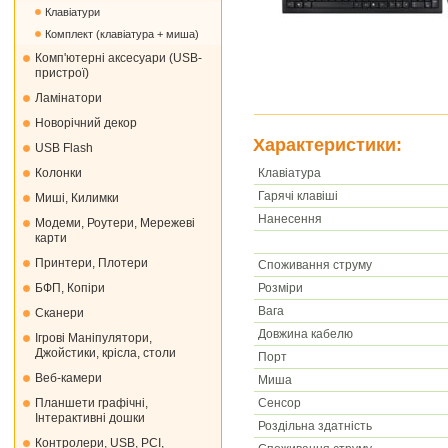
Клавіатури
Комплект (клавіатура + миша)
Комп'ютерні аксесуари (USB-
пристрої)
Ламінатори
Новорічний декор
Характеристики:
USB Flash
Клавіатура
Колонки
Гарячі клавіші
Миші, Килимки
Нанесення
Модеми, Роутери, Мережеві
карти
Принтери, Плотери
Споживання струму
Розміри
БФП, Копіри
Вага
Сканери
Довжина кабелю
Ігрові Маніпулятори,
Джойстики, крісла, столи
Порт
Веб-камери
Миша
Сенсор
Планшети графічні,
Інтерактивні дошки
Роздільна здатність
Контролери, USB, PCI,