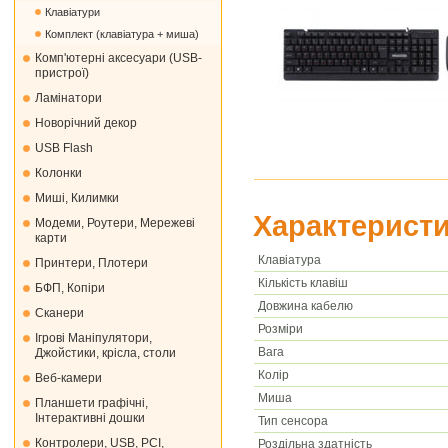
Клавіатури
Комплект (клавіатура + миша)
Комп'ютерні аксесуари (USB-
пристрої)
Ламінатори
Новорічний декор
USB Flash
Колонки
Миші, Килимки
Характеристи
Модеми, Роутери, Мережеві
карти
Клавіатура
Принтери, Плотери
Кількість клавіш
БФП, Копіри
Довжина кабелю
Сканери
Розміри
Ігрові Маніпулятори,
Вага
Джойстики, крісла, столи
Колір
Веб-камери
Миша
Планшети графічні,
Інтерактивні дошки
Тип сенсора
Контролери, USB, PCI,
Роздільна здатність