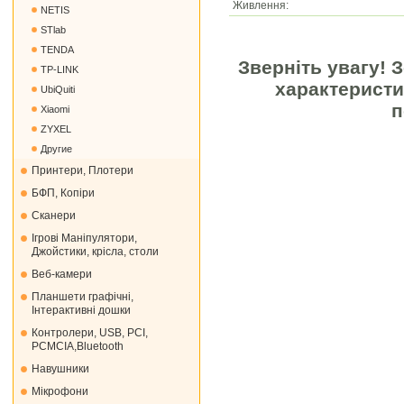
Живлення:
NETIS
STlab
TENDA
Зверніть увагу! 
TP-LINK
характеристи
UbiQuiti
п
Xiaomi
ZYXEL
Другие
Принтери, Плотери
БФП, Копіри
Сканери
Ігрові Маніпулятори,
Джойстики, крісла, столи
Веб-камери
Планшети графічні,
Інтерактивні дошки
Контролери, USB, PCI,
PCMCIA,Bluetooth
Навушники
Мікрофони