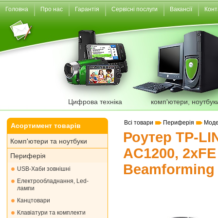
Головна
Про нас
Гарантія
Сервісні послуги
Вакансії
Конт
Цифрова техніка
комп'ютери, ноутбук
Всі товари
Периферія
Моде
Асортимент товарів
Роутер TP-LI
Комп'ютери та ноутбуки
AC1200, 2xF
Периферія
Beamforming
USB-Хаби зовнішні
Електрообладнання, Led-
лампи
Канцтовари
Клавіатури та комплекти