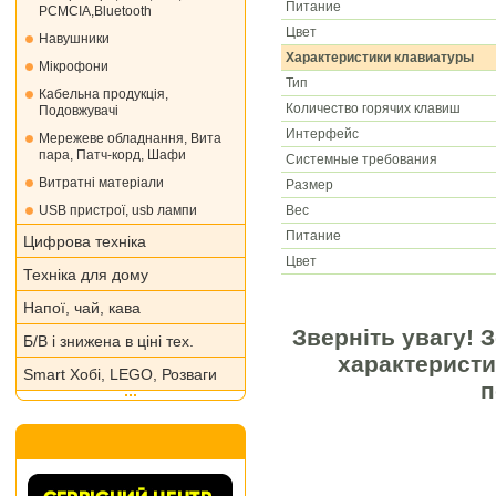
Питание
PCMCIA,Bluetooth
Цвет
Навушники
Характеристики клавиатуры
Мікрофони
Тип
Кабельна продукція,
Количество горячих клавиш
Подовжувачі
Интерфейс
Мережеве обладнання, Вита
пара, Патч-корд, Шафи
Системные требования
Витратні матеріали
Размер
Вес
USB пристрої, usb лампи
Питание
Цифрова техніка
Цвет
Техніка для дому
Напої, чай, кава
Зверніть увагу! 
Б/В і знижена в ціні тех.
характеристи
Smart Хобі, LEGO, Розваги
п