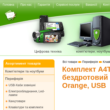
Головна
Про нас
Гарантія
Сервісні послуги
Вакансії
Конт
Цифрова техніка
комп'ютери, ноутбук
Всі товари
Периферія
Клав
Асортимент товарів
Комплект A4T
Комп'ютери та ноутбуки
бездротовий 
Периферія
Orange, USB
USB-Хаби зовнішні
Електрообладнання, Led-
лампи
Канцтовари
Клавіатури та комплекти