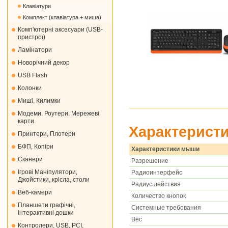
Клавіатури
Комплект (клавіатура + миша)
Комп'ютерні аксесуари (USB-
пристрої)
Ламінатори
Новорічний декор
USB Flash
Колонки
Миші, Килимки
Модеми, Роутери, Мережеві
карти
Характеристи
Принтери, Плотери
БФП, Копіри
Характеристики мыши
Сканери
Разрешение
Ігрові Маніпулятори,
Радиоинтерфейс
Джойстики, крісла, столи
Радиус действия
Веб-камери
Количество кнопок
Планшети графічні,
Системные требования
Інтерактивні дошки
Вес
Контролери, USB, PCI,