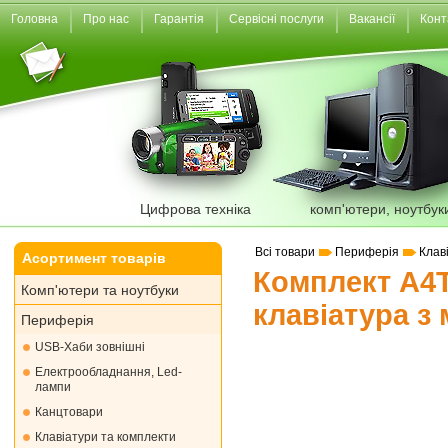
Головна
Про нас
Гарантія
Сервісні послуги
Вакансії
Конт
Цифрова техніка
комп'ютери, ноутбук
Всі товари
Периферія
Клав
Асортимент товарів
Комплект A4T
Комп'ютери та ноутбуки
клавіатура з
Периферія
USB-Хаби зовнішні
Електрообладнання, Led-
лампи
Канцтовари
Клавіатури та комплекти