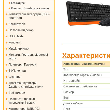
Клавіатури
Комплект (клавіатура + миша)
Комп'ютерні аксесуари (USB-
пристрої)
Ламінатори
Новорічний декор
USB Flash
Колонки
Миші, Килимки
Характеристи
Модеми, Роутери, Мережеві
карти
Характеристики клавиатуры
Принтери, Плотери
Тип
БФП, Копіри
Количество горячих клавиш
Сканери
Интерфейс
Ігрові Маніпулятори,
Системные требования
Джойстики, крісла, столи
Размер
Веб-камери
Вес
Планшети графічні,
Інтерактивні дошки
Длина кабеля
Контролери, USB, PCI,
Цвет