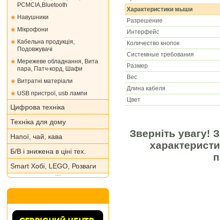
PCMCIA,Bluetooth
Характеристики мыши
Навушники
Разрешение
Мікрофони
Интерфейс
Кабельна продукція,
Количество кнопок
Подовжувачі
Системные требования
Мережеве обладнання, Вита
Размер
пара, Патч-корд, Шафи
Вес
Витратні матеріали
Длина кабеля
USB пристрої, usb лампи
Цвет
Цифрова техніка
Техніка для дому
Зверніть увагу! 
Напої, чай, кава
характеристи
Б/В і знижена в ціні тех.
п
Smart Хобі, LEGO, Розваги