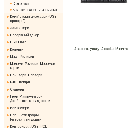
Клавіатури
Комплект (клавіатура + миша)
Комп'ютерні аксесуари (USB-
пристрої)
Ламінатори
Новорічний декор
USB Flash
Зверніть увагу! Зовнішній виг
Колонки
Миші, Килимки
Модеми, Роутери, Мережеві
карти
Принтери, Плотери
БФП, Копіри
Сканери
Ігрові Маніпулятори,
Джойстики, крісла, столи
Веб-камери
Планшети графічні,
Інтерактивні дошки
Контролери, USB, PCI,