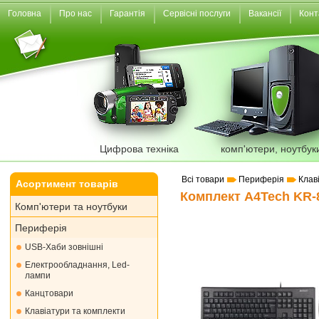
Головна
Про нас
Гарантія
Сервісні послуги
Вакансії
Конт
Цифрова техніка
комп'ютери, ноутбук
Всі товари
Периферія
Клав
Асортимент товарів
Комплект A4Tech KR-
Комп'ютери та ноутбуки
Периферія
USB-Хаби зовнішні
Електрообладнання, Led-
лампи
Канцтовари
Клавіатури та комплекти