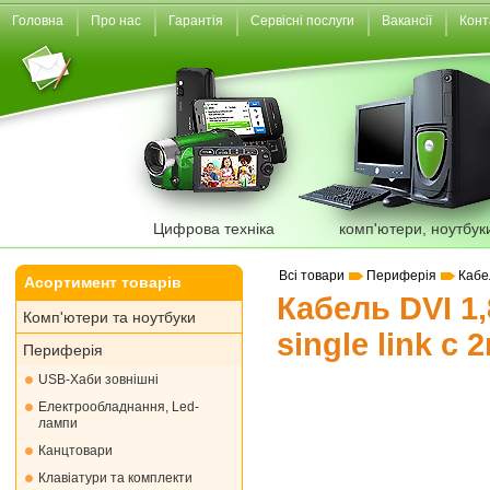
Головна
Про нас
Гарантія
Сервісні послуги
Вакансії
Конт
Цифрова техніка
комп'ютери, ноутбук
Всі товари
Периферія
Кабе
Асортимент товарів
Кабель DVI 1,
Комп'ютери та ноутбуки
single link 
Периферія
USB-Хаби зовнішні
Електрообладнання, Led-
лампи
Канцтовари
Клавіатури та комплекти