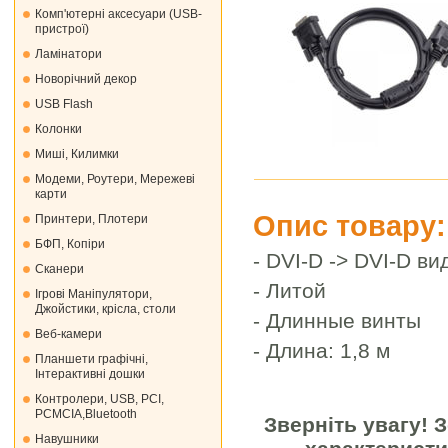
Комп'ютерні аксесуари (USB-
пристрої)
Ламінатори
Новорічний декор
USB Flash
Колонки
Миші, Килимки
Модеми, Роутери, Мережеві
карти
Опис товару:
Принтери, Плотери
БФП, Копіри
- DVI-D -> DVI-D ви
Сканери
- Литой
Ігрові Маніпулятори,
Джойстики, крісла, столи
- Длинные винты
Веб-камери
- Длина: 1,8 м
Планшети графічні,
Інтерактивні дошки
Контролери, USB, PCI,
PCMCIA,Bluetooth
Зверніть увагу! 
Навушники