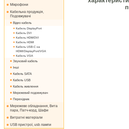
характеристи
Мікрофони
п
Кабельна продукція,
Подовжувачі
Відео кабель
Кабель DisplayPort
Кабель DVI
Кабель HDM/DVI
Кабель HDMI
Кабель USB-C на
HDMI/DisplayPort/VGA
Кабель VGA
Звуковий кабель
Інші
Кабель SATA
Кабель USB
Кабель живлення
Мережевий подовжувач
Перехідник
Мережеве обладнання, Вита
пара, Патч-корд, Шафи
Витратні матеріали
USB пристрої, usb лампи