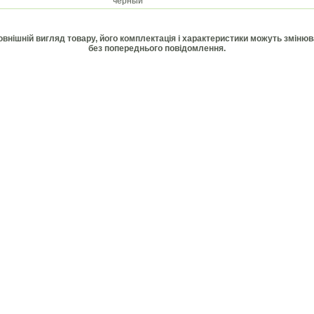
черный
Зовнішній вигляд товару, його комплектація і характеристики можуть зміню
без попереднього повідомлення.