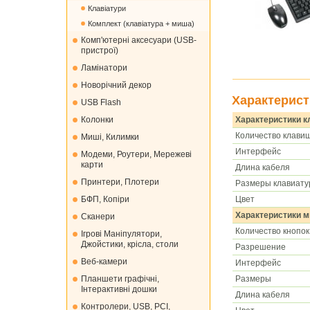
Клавіатури
Комплект (клавіатура + миша)
Комп'ютерні аксесуари (USB-
пристрої)
Ламінатори
Новорічний декор
Характерист
USB Flash
Характеристики 
Колонки
Количество клави
Миші, Килимки
Интерфейс
Модеми, Роутери, Мережеві
карти
Длина кабеля
Принтери, Плотери
Размеры клавиат
Цвет
БФП, Копіри
Характеристики 
Сканери
Количество кнопок
Ігрові Маніпулятори,
Джойстики, крісла, столи
Разрешение
Веб-камери
Интерфейс
Размеры
Планшети графічні,
Інтерактивні дошки
Длина кабеля
Контролери, USB, PCI,