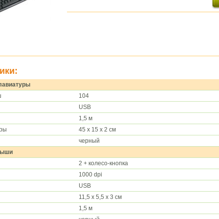
ики:
клавиатуры
ш
104
USB
1,5 м
уры
45 х 15 х 2 см
черный
мыши
2 + колесо-кнопка
1000 dpi
USB
11,5 х 5,5 х 3 см
1,5 м