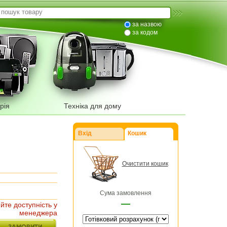
за назвою
за кодом
рія
Техніка для дому
Вхід
Кошик
Очистити кошик
Сума замовлення
—
йте доступність у
менеджера