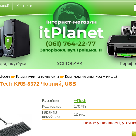
кансії
Контакти
ери, ноутбуки
УСІ ТОВАРИ
Перифе
ферія
Клавіатури та комплекти
Комплект (клавіатура + миша)
Tech KRS-8372 Чорний, USB
Виробник:
A4Tech
Код товару:
170798
Гарантія
12 міс.
виробника:
немає у наявності, уточню