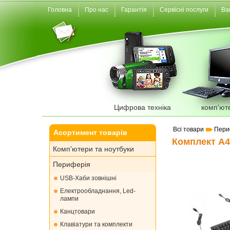
Головна
Про нас
Гарантія
Сервісні послуги
Ва
Цифрова техніка
комп'ют
Всі товари
Пери
Асортимент товарів
Комплект A4
Комп'ютери та ноутбуки
Периферія
USB-Хаби зовнішні
Електрообладнання, Led-
лампи
Канцтовари
Клавіатури та комплекти