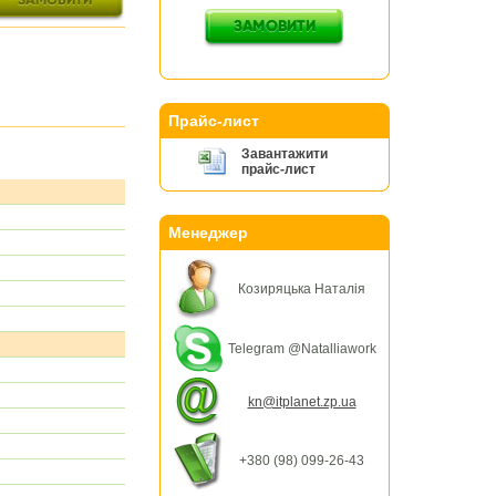
Прайс-лист
Завантажити
прайс-лист
Менеджер
Козиряцька Наталія
Telegram @Natalliawork
kn@itplanet.zp.ua
+380 (98) 099-26-43