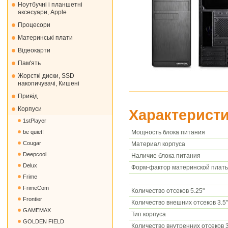
Ноутбучні і планшетні
аксесуари, Apple
Процесори
Материнські плати
Відеокарти
Пам'ять
Жорсткі диски, SSD
накопичувачі, Кишені
Привід
Корпуси
Характеристи
1stPlayer
Мощность блока питания
be quiet!
Cougar
Материал корпуса
Deepcool
Наличие блока питания
Delux
Форм-фактор материнской плат
Frime
FrimeCom
Количество отсеков 5.25"
Frontier
Количество внешних отсеков 3.5"
GAMEMAX
Тип корпуса
GOLDEN FIELD
Количество внутренних отсеков 3