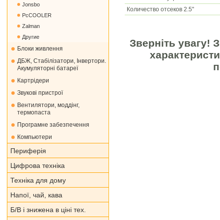
Jonsbo
Количество отсеков 2.5"
PcCOOLER
Zalman
Другие
Зверніть увагу! 
Блоки живлення
характеристи
ДБЖ, Стабілізатори, Інвертори.
п
Акумуляторні батареї
Картрідери
Звукові пристрої
Вентилятори, моддінг,
термопаста
Програмне забезпечення
Компьютери
Периферія
Цифрова техніка
Техніка для дому
Напої, чай, кава
Б/В і знижена в ціні тех.