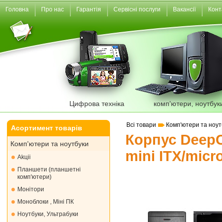
Головна
Про нас
Гарантія
Сервісні послуги
Вакансії
Конт
Цифрова техніка
комп'ютери, ноутбук
Всі товари
Комп'ютери та ноут
Асортимент товарів
Корпус DeepC
Комп'ютери та ноутбуки
mini ITX/mic
Akціі
Планшети (планшетні
комп'ютери)
Монiтори
Моноблоки , Міні ПК
Ноутбуки, Ультрабуки