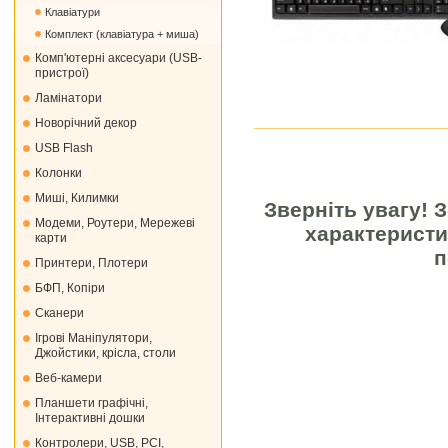
Клавіатури
Комплект (клавіатура + миша)
Комп'ютерні аксесуари (USB-
пристрої)
Ламінатори
Новорічний декор
USB Flash
Колонки
Миші, Килимки
Зверніть увагу! 
Модеми, Роутери, Мережеві
характеристи
карти
п
Принтери, Плотери
БФП, Копіри
Сканери
Ігрові Маніпулятори,
Джойстики, крісла, столи
Веб-камери
Планшети графічні,
Інтерактивні дошки
Контролери, USB, PCI,