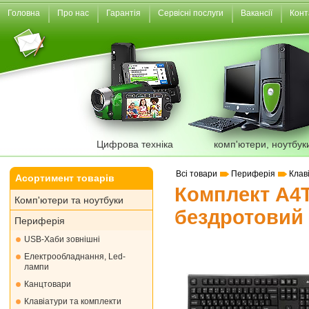
Головна
Про нас
Гарантія
Сервісні послуги
Вакансії
Конт
Цифрова техніка
комп'ютери, ноутбук
Всі товари
Периферія
Клав
Асортимент товарів
Комплект A4T
Комп'ютери та ноутбуки
бездротовий V
Периферія
USB-Хаби зовнішні
Електрообладнання, Led-
лампи
Канцтовари
Клавіатури та комплекти