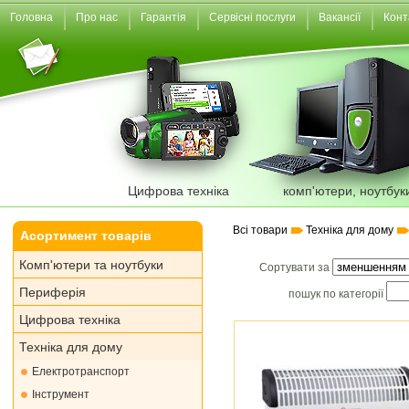
Головна
Про нас
Гарантія
Сервісні послуги
Вакансії
Конт
Цифрова техніка
комп'ютери, ноутбук
Всі товари
Техніка для дому
Асортимент товарів
Комп'ютери та ноутбуки
Сортувати за
Периферія
пошук по категорії
Цифрова техніка
Техніка для дому
Електротранспорт
Інструмент