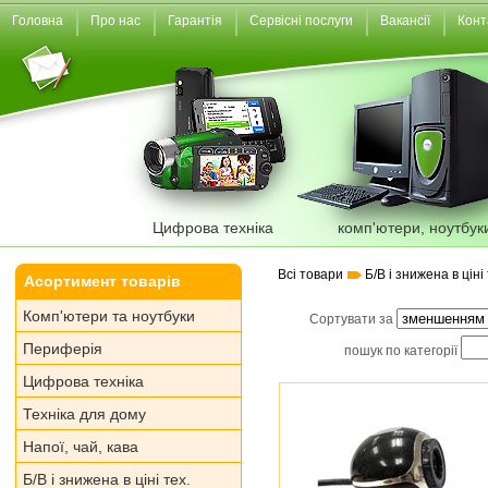
Головна
Про нас
Гарантія
Сервісні послуги
Вакансії
Конт
Цифрова техніка
комп'ютери, ноутбук
Всі товари
Б/В і знижена в ціні 
Асортимент товарів
Комп'ютери та ноутбуки
Сортувати за
Периферія
пошук по категорії
Цифрова техніка
Техніка для дому
Напої, чай, кава
Б/В і знижена в ціні тех.