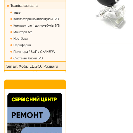
Техніка вживана
Iнше
Комп'ютерні комплектуючі Б/В
Комплектуючі до ноутбуків Б/В
Монітори б/в
Ноутбуки
Периферия
Принтера / БФП / СКАНЕРА
Системні блоки Б/В
Smart Хобі, LEGO, Розваги